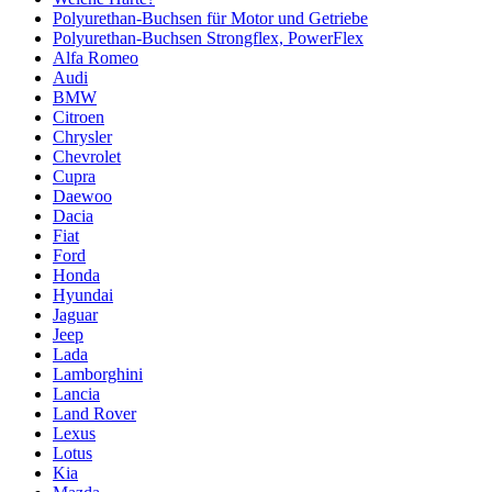
Polyurethan-Buchsen für Motor und Getriebe
Polyurethan-Buchsen Strongflex, PowerFlex
Alfa Romeo
Audi
BMW
Citroen
Chrysler
Chevrolet
Cupra
Daewoo
Dacia
Fiat
Ford
Honda
Hyundai
Jaguar
Jeep
Lada
Lamborghini
Lancia
Land Rover
Lexus
Lotus
Kia