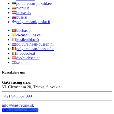
poluuretaan-puksid.ee
ivoriu.lt
bukses.lv
puse.si
polyuretaani-puslat.fi
buchas.pt
el-casquillos.es
le-silentbloc.fr
polyurethaan-bussen.nl
polyurethaan-bussen.be
il-boccole.it
die-buchsen.at
seleni.hr
Kontaktiere uns
GaG racing s.r.o.
Vl. Clementisa 20, Trnava, Slovakia
+421 948 357 099
info@gag-racing.sk
Odstúpenie od zmluvy