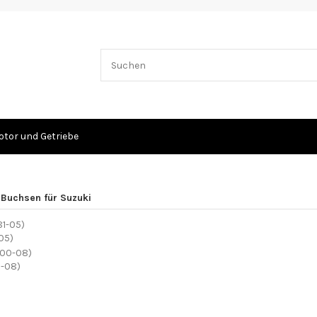
tor und Getriebe
-Buchsen für Suzuki
05)
-08)