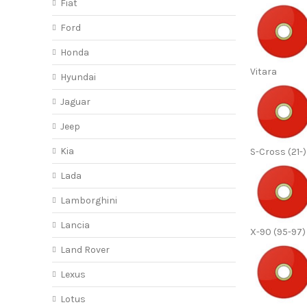
Fiat
Ford
Honda
Vitara
Hyundai
Jaguar
Jeep
Kia
S-Cross (21-)
Lada
Lamborghini
Lancia
X-90 (95-97)
Land Rover
Lexus
Lotus