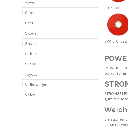
Rover
S-Cross
Saab
Seat
Skoda
SX4 S-Cross
Smart
Subaru
POWER
Suzuki
POWERFLEX ha
polyurethan-
Toyota
STRON
Volkswagen
STRONGFLEX p
Volvo
gummibuchse 
Welch
Sie suchen p
lesen sie
wel