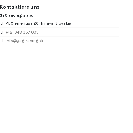
Kontaktiere uns
GaG racing s.r.o.
Vl. Clementisa 20, Trnava, Slovakia
+421 948 357 099
info@gag-racing.sk