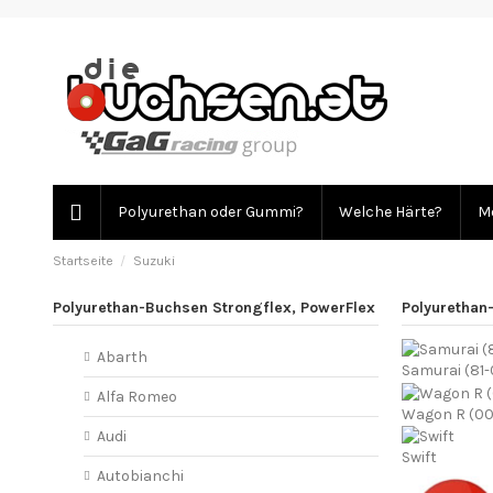
Polyurethan oder Gummi?
Welche Härte?
Mo
Startseite
Suzuki
Polyurethan-Buchsen Strongflex, PowerFlex
Polyurethan
Abarth
Samurai (81-
Alfa Romeo
Wagon R (00
Audi
Swift
Autobianchi