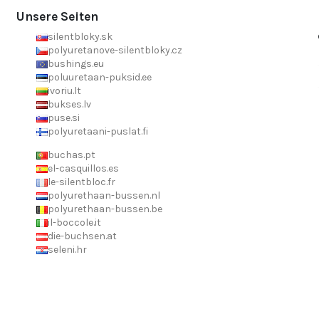
Unsere Seiten
silentbloky.sk
polyuretanove-silentbloky.cz
bushings.eu
poluuretaan-puksid.ee
ivoriu.lt
bukses.lv
puse.si
polyuretaani-puslat.fi
buchas.pt
el-casquillos.es
le-silentbloc.fr
polyurethaan-bussen.nl
polyurethaan-bussen.be
il-boccole.it
die-buchsen.at
seleni.hr