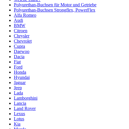
Polyurethan-Buchsen für Motor und Getriebe
Polyurethan-Buchsen Strongflex, PowerFlex
Alfa Romeo
Audi
BMW
Citroen
Chrysler
Chevrolet
Cupra
Daewoo
Dacia
Fiat
Ford
Honda
Hyundai
Jaguar
Jeep
Lada
Lamborghini
Lancia
Land Rover
Lexus
Lotus
Kia