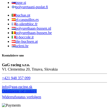
puse.si
polyuretaani-puslat.fi
buchas.pt
el-casquillos.es
le-silentbloc.fr
polyurethaan-bussen.nl
polyurethaan-bussen.be
il-boccole.it
die-buchsen.at
seleni.hr
Kontaktiere uns
GaG racing s.r.o.
Vl. Clementisa 20, Trnava, Slovakia
+421 948 357 099
info@gag-racing.sk
Odstúpenie od zmluvy
Widerrufsstatus verfolgen