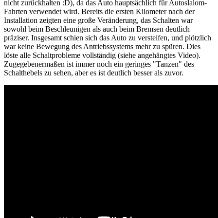
nicht zurückhalten :D), da das Auto hauptsächlich für Autoslalom-
Fahrten verwendet wird. Bereits die ersten Kilometer nach der
Installation zeigten eine große Veränderung, das Schalten war
sowohl beim Beschleunigen als auch beim Bremsen deutlich
präziser. Insgesamt schien sich das Auto zu versteifen, und plötzlich
war keine Bewegung des Antriebssystems mehr zu spüren. Dies
löste alle Schaltprobleme vollständig (siehe angehängtes Video).
Zugegebenermaßen ist immer noch ein geringes
"Tanzen" des
Schalthebels zu sehen, aber es ist deutlich besser als zuvor.