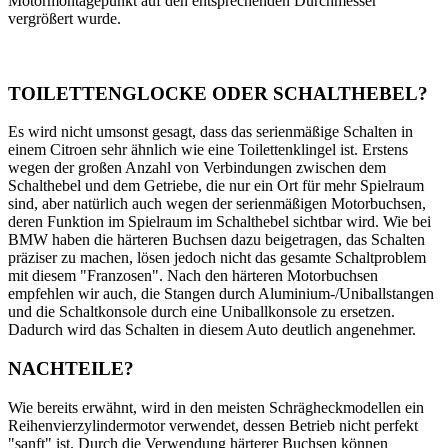
Motormontagepunkt auf den entsprechenden Durchmesser
vergrößert wurde.
TOILETTENGLOCKE ODER SCHALTHEBEL?
Es wird nicht umsonst gesagt, dass das serienmäßige Schalten in
einem Citroen sehr ähnlich wie eine Toilettenklingel ist. Erstens
wegen der großen Anzahl von Verbindungen zwischen dem
Schalthebel und dem Getriebe, die nur ein Ort für mehr Spielraum
sind, aber natürlich auch wegen der serienmäßigen Motorbuchsen,
deren Funktion im Spielraum im Schalthebel sichtbar wird. Wie bei
BMW haben die härteren Buchsen dazu beigetragen, das Schalten
präziser zu machen, lösen jedoch nicht das gesamte Schaltproblem
mit diesem "Franzosen". Nach den härteren Motorbuchsen
empfehlen wir auch, die Stangen durch Aluminium-/Uniballstangen
und die Schaltkonsole durch eine Uniballkonsole zu ersetzen.
Dadurch wird das Schalten in diesem Auto deutlich angenehmer.
NACHTEILE?
Wie bereits erwähnt, wird in den meisten Schrägheckmodellen ein
Reihenvierzylindermotor verwendet, dessen Betrieb nicht perfekt
"sanft" ist. Durch die Verwendung härterer Buchsen können