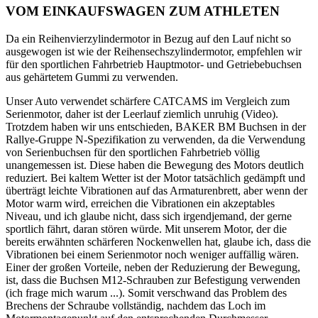
VOM EINKAUFSWAGEN ZUM ATHLETEN
Da ein Reihenvierzylindermotor in Bezug auf den Lauf nicht so
ausgewogen ist wie der Reihensechszylindermotor, empfehlen wir
für den sportlichen Fahrbetrieb Hauptmotor- und Getriebebuchsen
aus gehärtetem Gummi zu verwenden.
Unser Auto verwendet schärfere CATCAMS im Vergleich zum
Serienmotor, daher ist der Leerlauf ziemlich unruhig (Video).
Trotzdem haben wir uns entschieden, BAKER BM Buchsen in der
Rallye-Gruppe N-Spezifikation zu verwenden, da die Verwendung
von Serienbuchsen für den sportlichen Fahrbetrieb völlig
unangemessen ist. Diese haben die Bewegung des Motors deutlich
reduziert. Bei kaltem Wetter ist der Motor tatsächlich gedämpft und
überträgt leichte Vibrationen auf das Armaturenbrett, aber wenn der
Motor warm wird, erreichen die Vibrationen ein akzeptables
Niveau, und ich glaube nicht, dass sich irgendjemand, der gerne
sportlich fährt, daran stören würde. Mit unserem Motor, der die
bereits erwähnten schärferen Nockenwellen hat, glaube ich, dass die
Vibrationen bei einem Serienmotor noch weniger auffällig wären.
Einer der großen Vorteile, neben der Reduzierung der Bewegung,
ist, dass die Buchsen M12-Schrauben zur Befestigung verwenden
(ich frage mich warum ...). Somit verschwand das Problem des
Brechens der Schraube vollständig, nachdem das Loch im