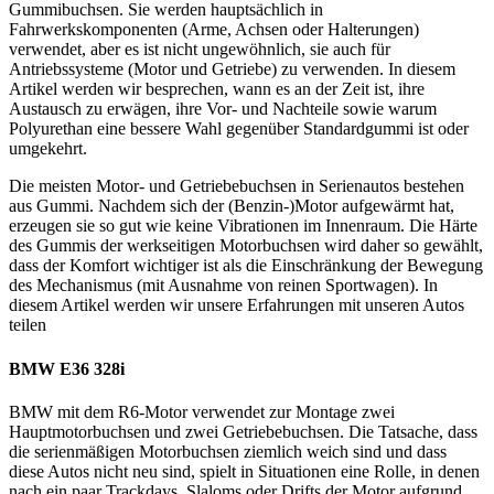
Gummibuchsen. Sie werden hauptsächlich in
Fahrwerkskomponenten (Arme, Achsen oder Halterungen)
verwendet, aber es ist nicht ungewöhnlich, sie auch für
Antriebssysteme (Motor und Getriebe) zu verwenden. In diesem
Artikel werden wir besprechen, wann es an der Zeit ist, ihre
Austausch zu erwägen, ihre Vor- und Nachteile sowie warum
Polyurethan eine bessere Wahl gegenüber Standardgummi ist oder
umgekehrt.
Die meisten Motor- und Getriebebuchsen in Serienautos bestehen
aus Gummi. Nachdem sich der (Benzin-)Motor aufgewärmt hat,
erzeugen sie so gut wie keine Vibrationen im Innenraum. Die Härte
des Gummis der werkseitigen Motorbuchsen wird daher so gewählt,
dass der Komfort wichtiger ist als die Einschränkung der Bewegung
des Mechanismus (mit Ausnahme von reinen Sportwagen). In
diesem Artikel werden wir unsere Erfahrungen mit unseren Autos
teilen
BMW E36 328i
BMW mit dem R6-Motor verwendet zur Montage zwei
Hauptmotorbuchsen und zwei Getriebebuchsen. Die Tatsache, dass
die serienmäßigen Motorbuchsen ziemlich weich sind und dass
diese Autos nicht neu sind, spielt in Situationen eine Rolle, in denen
nach ein paar Trackdays, Slaloms oder Drifts der Motor aufgrund