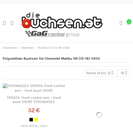
0
Startseite
Chevrolet
Malibu VIII (12-16) V300
Polyurethan-Buchsen für Chevrolet Malibu VIII (12-16) V300
Name (A bis Z)
19
131957A: Front control arm – front
bush SPORT STRONGFLEX
32 €
Härte: 90Sha - Sport