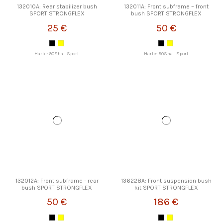
132010A: Rear stabilizer bush
132011A: Front subframe – front
SPORT STRONGFLEX
bush SPORT STRONGFLEX
25 €
50 €
Härte: 90Sha - Sport
Härte: 90Sha - Sport
132012A: Front subframe - rear
136228A: Front suspension bush
bush SPORT STRONGFLEX
kit SPORT STRONGFLEX
50 €
186 €