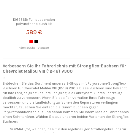
136256B: Full suspension
polyurethane bush kit
STRONGFLEX
589 €
Härte: 80Sha - Standart
Verbessern Sie Ihr Fahrerlebnis mit Strongflex-Buchsen für
Chevrolet Malibu VIII (12-16) V300
.“
Entdecken Sie das Sortiment unseres E-Shops mit Polyurethan-Strongflex-
Buchsen für Chevrolet Malibu VIII (12-16) V300. Diese Buchsen sind bekannt
für ihre Langlebigkeit und ihre Fähigkeit, die Fahrdynamik Ihres Fahrzeugs
deutlich zu verbessern. Wenn Sie das Fahrverhalten Ihres Fahrzeugs
verbessern und die Laufleistung zwischen den Reparaturen verlängern
möchten, tauschen Sie einfach die Gummibuchsen gegen
Polyurethanbuchsen aus und schon kommen Sie Ihrem idealen Fahrerlebnis
einen Schritt näher. Wählen Sie aus unseren beiden Varianten der Strongflex-
Buchsen:
NORMAL (rot, weicher, ideal für den regelmäßigen Straßengebrauch) für