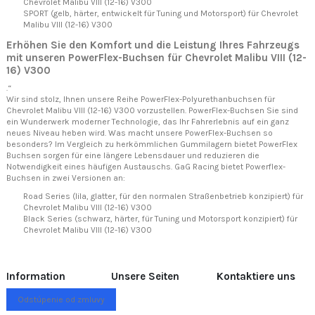
Chevrolet Malibu VIII (12-16) V300
SPORT (gelb, härter, entwickelt für Tuning und Motorsport) für Chevrolet
Malibu VIII (12-16) V300
Erhöhen Sie den Komfort und die Leistung Ihres Fahrzeugs
mit unseren PowerFlex-Buchsen für Chevrolet Malibu VIII (12-
16) V300
.“
Wir sind stolz, Ihnen unsere Reihe PowerFlex-Polyurethanbuchsen für
Chevrolet Malibu VIII (12-16) V300 vorzustellen. PowerFlex-Buchsen Sie sind
ein Wunderwerk moderner Technologie, das Ihr Fahrerlebnis auf ein ganz
neues Niveau heben wird. Was macht unsere PowerFlex-Buchsen so
besonders? Im Vergleich zu herkömmlichen Gummilagern bietet PowerFlex
Buchsen sorgen für eine längere Lebensdauer und reduzieren die
Notwendigkeit eines häufigen Austauschs. GaG Racing bietet Powerflex-
Buchsen in zwei Versionen an:
Road Series (lila, glatter, für den normalen Straßenbetrieb konzipiert) für
Chevrolet Malibu VIII (12-16) V300
Black Series (schwarz, härter, für Tuning und Motorsport konzipiert) für
Chevrolet Malibu VIII (12-16) V300
Information
Unsere Seiten
Kontaktiere uns
Odstúpenie od zmluvy