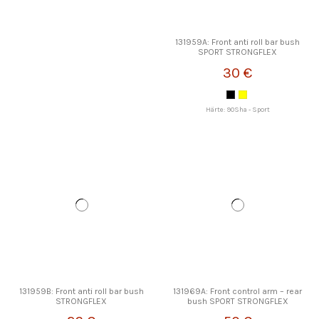
131959A: Front anti roll bar bush
SPORT STRONGFLEX
30 €
Härte: 90Sha - Sport
131959B: Front anti roll bar bush
131969A: Front control arm – rear
STRONGFLEX
bush SPORT STRONGFLEX