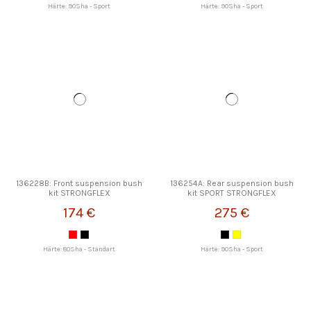
Härte: 90Sha - Sport
Härte: 90Sha - Sport
136228B: Front suspension bush
136254A: Rear suspension bush
kit STRONGFLEX
kit SPORT STRONGFLEX
174 €
275 €
Härte: 80Sha - Standart
Härte: 90Sha - Sport