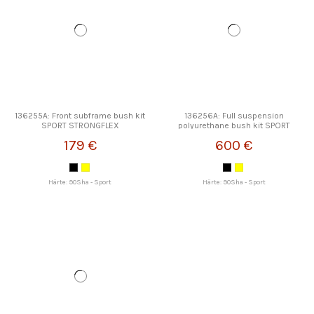
136255A: Front subframe bush kit
136256A: Full suspension
SPORT STRONGFLEX
polyurethane bush kit SPORT
STRONGFLEX
179 €
600 €
Härte: 90Sha - Sport
Härte: 90Sha - Sport