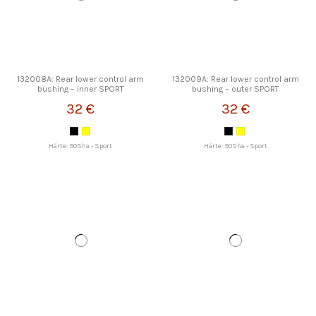
132008A: Rear lower control arm
132009A: Rear lower control arm
bushing – inner SPORT
bushing – outer SPORT
STRONGFLEX
STRONGFLEX
32 €
32 €
Härte: 90Sha - Sport
Härte: 90Sha - Sport