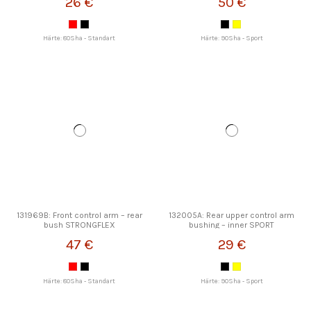
26 €
50 €
Härte: 80Sha - Standart
Härte: 90Sha - Sport
131969B: Front control arm – rear
132005A: Rear upper control arm
bush STRONGFLEX
bushing – inner SPORT
STRONGFLEX
47 €
29 €
Härte: 80Sha - Standart
Härte: 90Sha - Sport