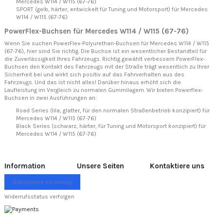
Mercedes W114 / W115 (67-76)
SPORT (gelb, härter, entwickelt für Tuning und Motorsport) für Mercedes
W114 / W115 (67-76)
PowerFlex-Buchsen für Mercedes W114 / W115 (67-76)
Wenn Sie suchen PowerFlex-Polyurethan-Buchsen für Mercedes W114 / W115
(67-76), hier sind Sie richtig. Die Buchse ist ein wesentlicher Bestandteil für
die Zuverlässigkeit Ihres Fahrzeugs. Richtig gewählt verbessern PowerFlex-
Buchsen den Kontakt des Fahrzeugs mit der Straße trägt wesentlich zu Ihrer
Sicherheit bei und wirkt sich positiv auf das Fahrverhalten aus des
Fahrzeugs. Und das ist nicht alles! Darüber hinaus erhöht sich die
Laufleistung im Vergleich zu normalen Gummilagern. Wir bieten Powerflex-
Buchsen in zwei Ausführungen an:
Road Series (lila, glatter, für den normalen Straßenbetrieb konzipiert) für
Mercedes W114 / W115 (67-76)
Black Series (schwarz, härter, für Tuning und Motorsport konzipiert) für
Mercedes W114 / W115 (67-76)
Information
Unsere Seiten
Kontaktiere uns
Odstúpenie od zmluvy
Widerrufsstatus verfolgen