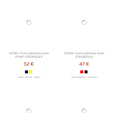
112114A: Front subframe bush
112114B: Front subframe bush
SPORT STRONGFLEX
STRONGFLEX
52 €
47 €
Härte: 90Sha - Sport
Härte: 80Sha - Standart