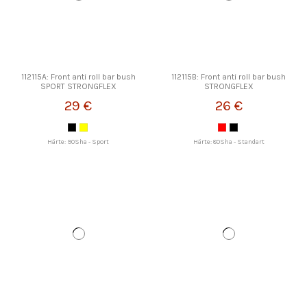
112115A: Front anti roll bar bush
112115B: Front anti roll bar bush
SPORT STRONGFLEX
STRONGFLEX
29 €
26 €
Härte: 90Sha - Sport
Härte: 80Sha - Standart