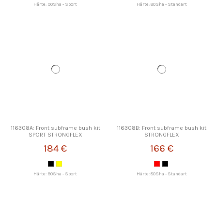
Härte: 90Sha - Sport
Härte: 80Sha - Standart
116308A: Front subframe bush kit
116308B: Front subframe bush kit
SPORT STRONGFLEX
STRONGFLEX
184 €
166 €
Härte: 90Sha - Sport
Härte: 80Sha - Standart