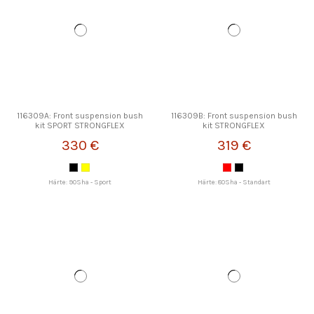
116309A: Front suspension bush
116309B: Front suspension bush
kit SPORT STRONGFLEX
kit STRONGFLEX
330 €
319 €
Härte: 90Sha - Sport
Härte: 80Sha - Standart