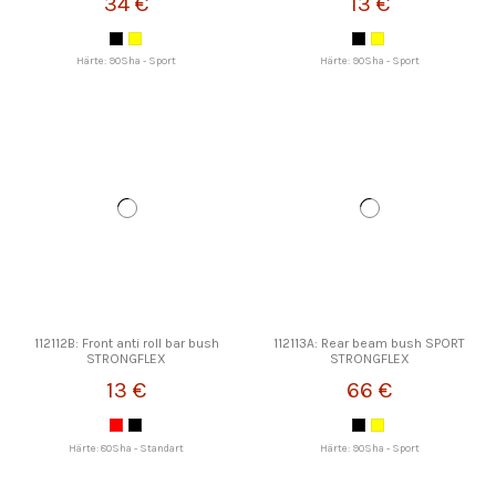
34 €
13 €
Härte: 90Sha - Sport
Härte: 90Sha - Sport
112112B: Front anti roll bar bush
112113A: Rear beam bush SPORT
STRONGFLEX
STRONGFLEX
13 €
66 €
Härte: 80Sha - Standart
Härte: 90Sha - Sport