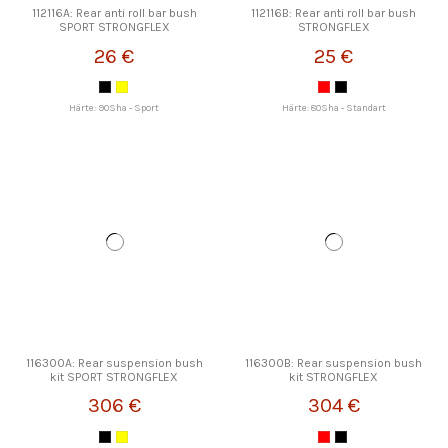
112116A: Rear anti roll bar bush
112116B: Rear anti roll bar bush
SPORT STRONGFLEX
STRONGFLEX
26 €
25 €
Härte: 90Sha - Sport
Härte: 80Sha - Standart
116300A: Rear suspension bush
116300B: Rear suspension bush
kit SPORT STRONGFLEX
kit STRONGFLEX
306 €
304 €