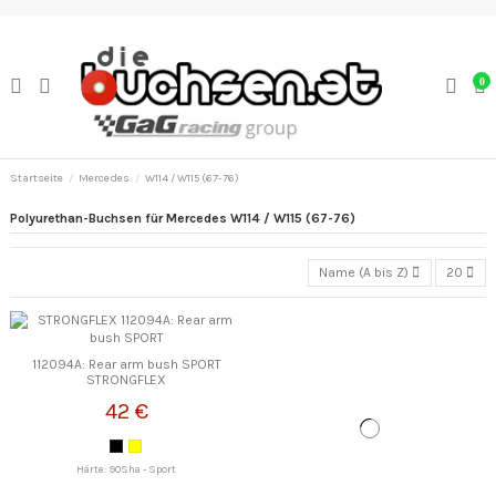
0
Startseite
Mercedes
W114 / W115 (67-76)
Polyurethan-Buchsen für Mercedes W114 / W115 (67-76)
Name (A bis Z)
20
112094A: Rear arm bush SPORT
STRONGFLEX
42 €
Härte: 90Sha - Sport