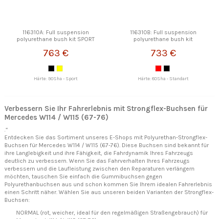
116310A: Full suspension
116310B: Full suspension
polyurethane bush kit SPORT
polyurethane bush kit
STRONGFLEX
STRONGFLEX
763 €
733 €
Härte: 90Sha - Sport
Härte: 80Sha - Standart
Verbessern Sie Ihr Fahrerlebnis mit Strongflex-Buchsen für
Mercedes W114 / W115 (67-76)
.“
Entdecken Sie das Sortiment unseres E-Shops mit Polyurethan-Strongflex-
Buchsen für Mercedes W114 / W115 (67-76). Diese Buchsen sind bekannt für
ihre Langlebigkeit und ihre Fähigkeit, die Fahrdynamik Ihres Fahrzeugs
deutlich zu verbessern. Wenn Sie das Fahrverhalten Ihres Fahrzeugs
verbessern und die Laufleistung zwischen den Reparaturen verlängern
möchten, tauschen Sie einfach die Gummibuchsen gegen
Polyurethanbuchsen aus und schon kommen Sie Ihrem idealen Fahrerlebnis
einen Schritt näher. Wählen Sie aus unseren beiden Varianten der Strongflex-
Buchsen:
NORMAL (rot, weicher, ideal für den regelmäßigen Straßengebrauch) für