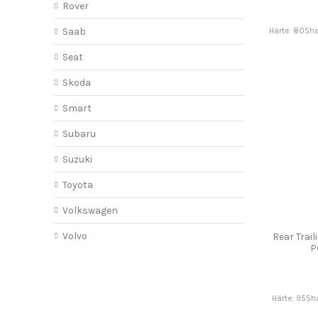
Rover
Saab
Härte: 80Sha
Seat
Skoda
Smart
Subaru
Suzuki
Toyota
Volkswagen
Volvo
Rear Trai
P
Härte: 95Sha