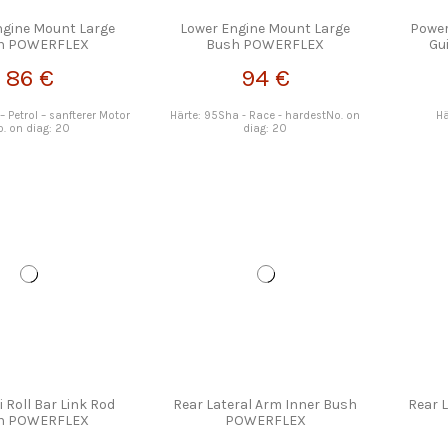
ngine Mount Large
Lower Engine Mount Large
Power
h POWERFLEX
Bush POWERFLEX
Gu
86 €
94 €
– Petrol – sanfterer Motor
Härte: 95Sha - Race - hardestNo. on
Hä
. on diag: 20
diag: 20
i Roll Bar Link Rod
Rear Lateral Arm Inner Bush
Rear 
h POWERFLEX
POWERFLEX