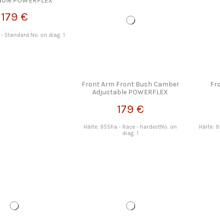
able POWERFLEX
179 €
- Standard No. on diag: 1
Front Arm Front Bush Camber
Fr
Adjustable POWERFLEX
179 €
Härte: 95Sha - Race - hardestNo. on
Härte: 
diag: 1