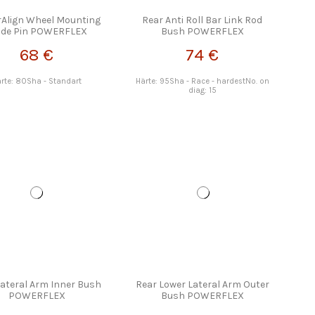
Align Wheel Mounting
Rear Anti Roll Bar Link Rod
ide Pin POWERFLEX
Bush POWERFLEX
68 €
74 €
rte: 80Sha - Standart
Härte: 95Sha - Race - hardestNo. on
diag: 15
Lateral Arm Inner Bush
Rear Lower Lateral Arm Outer
POWERFLEX
Bush POWERFLEX