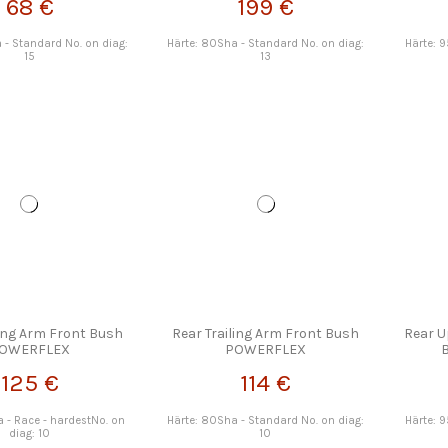
68 €
199 €
 - Standard No. on diag:
Härte: 80Sha - Standard No. on diag:
Härte: 
15
13
ling Arm Front Bush
Rear Trailing Arm Front Bush
Rear U
OWERFLEX
POWERFLEX
125 €
114 €
 - Race - hardestNo. on
Härte: 80Sha - Standard No. on diag:
Härte: 
diag: 10
10