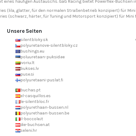
t eines häufigen Austauschs. GaG Racing bietet Powerflex-Buchsen in
ies (lila, glatter, für den normalen Straßenbetrieb konzipiert) für Mini
ries (schwarz, härter, für Tuning und Motorsport konzipiert) für Mini 
Unsere Seiten
silentbloky.sk
polyuretanove-silentbloky.cz
bushings.eu
poluuretaan-puksid.ee
ivoriu.lt
bukses.lv
puse.si
polyuretaani-puslat.fi
buchas.pt
el-casquillos.es
le-silentbloc.fr
polyurethaan-bussen.nl
polyurethaan-bussen.be
il-boccole.it
die-buchsen.at
seleni.hr