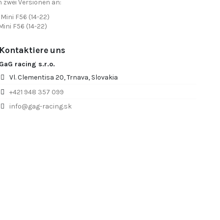
 zwei Versionen an:
 Mini F56 (14-22)
Mini F56 (14-22)
Kontaktiere uns
GaG racing s.r.o.
Vl. Clementisa 20, Trnava, Slovakia
+421 948 357 099
info@gag-racing.sk