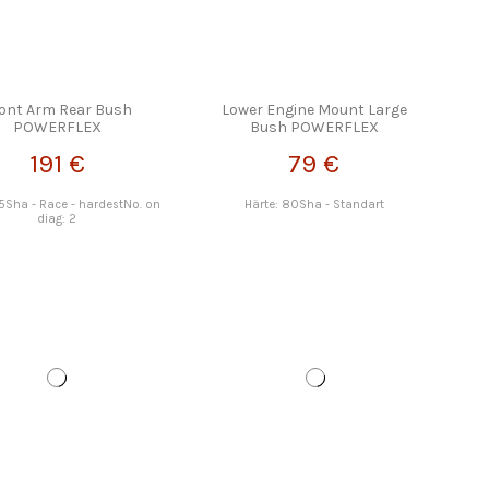
ont Arm Rear Bush
Lower Engine Mount Large
POWERFLEX
Bush POWERFLEX
191 €
79 €
95Sha - Race - hardestNo. on
Härte: 80Sha - Standart
diag: 2