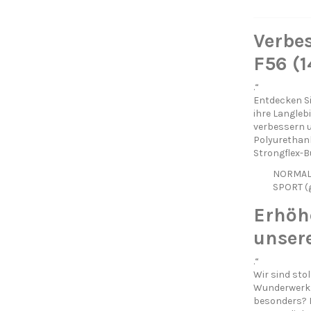
Verbes
F56 (1
.“
Entdecken Si
ihre Langleb
verbessern 
Polyurethanb
Strongflex-
NORMAL (
SPORT (g
Erhöh
unser
.“
Wir sind sto
Wunderwerk m
besonders? I