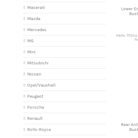
Maserati
Lower E
Bus
Mazda
Mercedes
Härte: 70Sha 
No
MG
Mini
Mitsubishi
Nissan
Opel/Vauxhall
Peugeot
Porsche
Renault
Rear Ant
Rolls-Royce
Bus