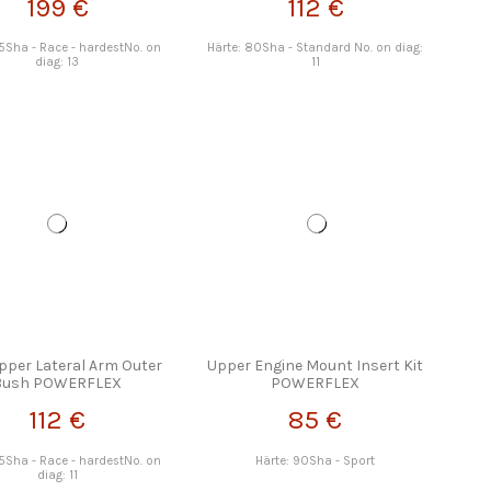
199 €
112 €
95Sha - Race - hardestNo. on
Härte: 80Sha - Standard No. on diag:
diag: 13
11
pper Lateral Arm Outer
Upper Engine Mount Insert Kit
Bush POWERFLEX
POWERFLEX
112 €
85 €
95Sha - Race - hardestNo. on
Härte: 90Sha - Sport
diag: 11