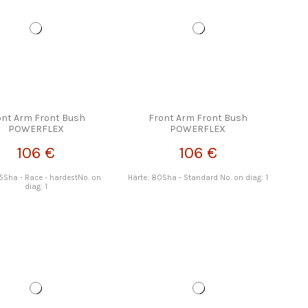
ont Arm Front Bush
Front Arm Front Bush
POWERFLEX
POWERFLEX
106 €
106 €
95Sha - Race - hardestNo. on
Härte: 80Sha - Standard No. on diag: 1
diag: 1