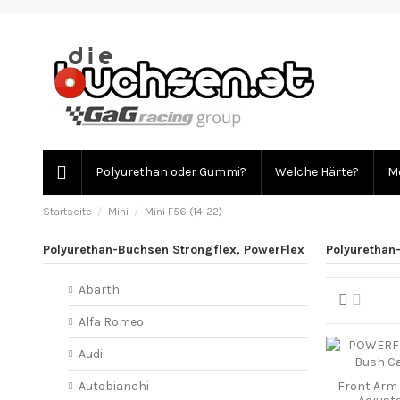
Polyurethan oder Gummi?
Welche Härte?
Mo
Startseite
Mini
Mini F56 (14-22)
Polyurethan-Buchsen Strongflex, PowerFlex
Polyurethan-
Abarth
Alfa Romeo
Audi
Front Arm
Autobianchi