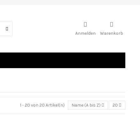
Anmelden
Warenkorb
1 - 20 von 20 Artikel(n)
Name (A bis Z)
20