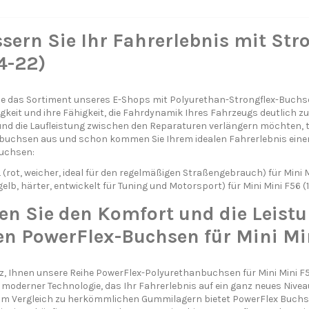
sern Sie Ihr Fahrerlebnis mit Str
4-22)
e das Sortiment unseres E-Shops mit Polyurethan-Strongflex-Buchsen 
igkeit und ihre Fähigkeit, die Fahrdynamik Ihres Fahrzeugs deutlich 
und die Laufleistung zwischen den Reparaturen verlängern möchten,
uchsen aus und schon kommen Sie Ihrem idealen Fahrerlebnis einen 
Buchsen:
rot, weicher, ideal für den regelmäßigen Straßengebrauch) für Mini M
elb, härter, entwickelt für Tuning und Motorsport) für Mini Mini F56 (
en Sie den Komfort und die Leistu
en PowerFlex-Buchsen für Mini Min
lz, Ihnen unsere Reihe PowerFlex-Polyurethanbuchsen für Mini Mini F5
oderner Technologie, das Ihr Fahrerlebnis auf ein ganz neues Niv
m Vergleich zu herkömmlichen Gummilagern bietet PowerFlex Buchsen