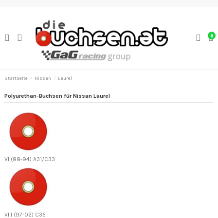
0
Startseite
Nissan
Laurel
Polyurethan-Buchsen für Nissan Laurel
VI (88-94) A31/C33
VIII (97-02) C35