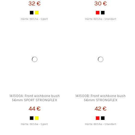
32 €
30 €
Härte: 90Sha - Sport
Härte: 80Sha - Standart
141500A: Front wishbone bush
141500B: Front wishbone bush
56mm SPORT STRONGFLEX
56mm STRONGFLEX
44 €
42 €
Härte: 90Sha - Sport
Härte: 80Sha - Standart