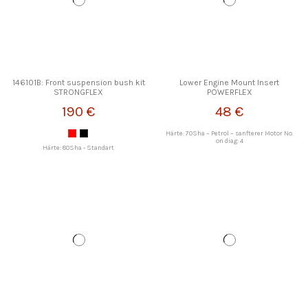
146101B: Front suspension bush kit
Lower Engine Mount Insert
STRONGFLEX
POWERFLEX
190 €
48 €
Härte: 70Sha – Petrol – sanfterer Motor No.
on diag: 4
Härte: 80Sha - Standart