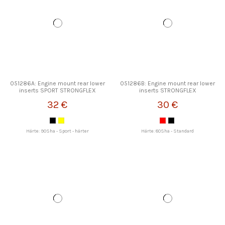
051286A: Engine mount rear lower
051286B: Engine mount rear lower
inserts SPORT STRONGFLEX
inserts STRONGFLEX
32 €
30 €
Härte: 90Sha - Sport - härter
Härte: 80Sha - Standard