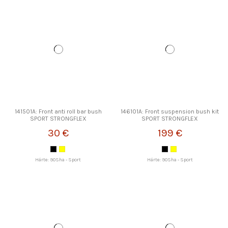
141501A: Front anti roll bar bush
146101A: Front suspension bush kit
SPORT STRONGFLEX
SPORT STRONGFLEX
30 €
199 €
Härte: 90Sha - Sport
Härte: 90Sha - Sport