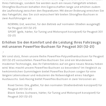
Ihres Fahrzeugs, sondern Sie werden auch ein neues Fahrgefühl erleben.
Strongflex-Buchsen behalten ihre Eigenschaften lange und erhöhen zudem
die Laufleistung zwischen den Reparaturen. Mit dieser Änderung erreichen Sie
das Fahrgefühl, das Sie sich wünschen! Wir bieten Strongflex-Buchsen in
zwei Ausführungen an:
NORMAL (rot, weicher, für den Betrieb auf normalen Straßen ausgelegt)
für Peugeot 301 (12-21)
SPORT (gelb, härter, für Tuning und Motorsport konzipiert) für Peugeot 301
(12-21)
Erhöhen Sie den Komfort und die Leistung Ihres Fahrzeugs
mit unseren PowerFlex-Buchsen für Peugeot 301 (12-21)
.“
Wir sind stolz, Ihnen unsere Reihe PowerFlex-Polyurethanbuchsen für Peugeot
301 (12-21) vorzustellen. PowerFlex-Buchsen Sie sind ein Wunderwerk
moderner Technologie, das Ihr Fahrerlebnis auf ein ganz neues Niveau heben
wird. Was macht unsere PowerFlex-Buchsen so besonders? Im Vergleich zu
herkömmlichen Gummilagern bietet PowerFlex Buchsen sorgen für eine
längere Lebensdauer und reduzieren die Notwendigkeit eines häufigen
Austauschs. GaG Racing bietet Powerflex-Buchsen in zwei Versionen an:
Road Series (lila, glatter, für den normalen Straßenbetrieb konzipiert) für
Peugeot 301 (12-21)
Black Series (schwarz, härter, für Tuning und Motorsport konzipiert) für
Peugeot 301 (12-21)