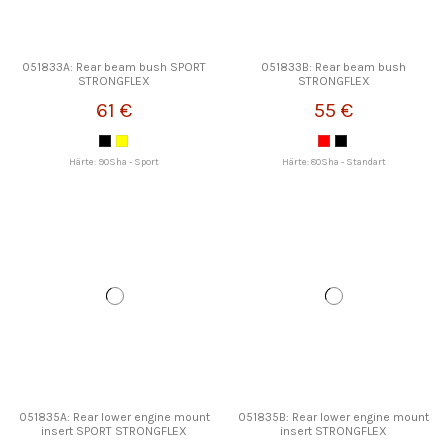
051833A: Rear beam bush SPORT
051833B: Rear beam bush
STRONGFLEX
STRONGFLEX
61 €
55 €
Härte: 90Sha - Sport
Härte: 80Sha - Standart
051835A: Rear lower engine mount
051835B: Rear lower engine mount
insert SPORT STRONGFLEX
insert STRONGFLEX