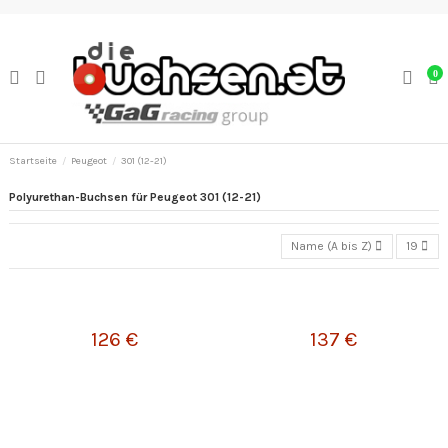
0
Startseite
Peugeot
301 (12-21)
Polyurethan-Buchsen für Peugeot 301 (12-21)
Name (A bis Z)
19
126 €
137 €