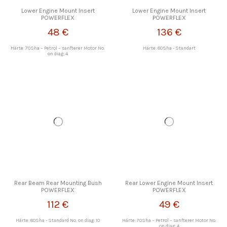
Lower Engine Mount Insert
Lower Engine Mount Insert
POWERFLEX
POWERFLEX
48 €
136 €
Härte: 70Sha – Petrol – sanfterer Motor No.
Härte: 80Sha - Standart
on diag: 4
Rear Beam Rear Mounting Bush
Rear Lower Engine Mount Insert
POWERFLEX
POWERFLEX
112 €
49 €
Härte: 80Sha - Standard No. on diag: 10
Härte: 70Sha – Petrol – sanfterer Motor No.
on diag: 4