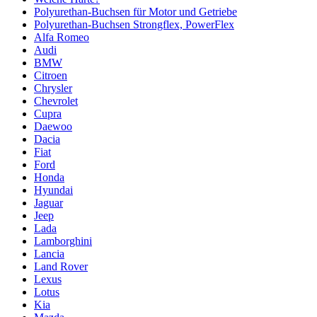
Polyurethan-Buchsen für Motor und Getriebe
Polyurethan-Buchsen Strongflex, PowerFlex
Alfa Romeo
Audi
BMW
Citroen
Chrysler
Chevrolet
Cupra
Daewoo
Dacia
Fiat
Ford
Honda
Hyundai
Jaguar
Jeep
Lada
Lamborghini
Lancia
Land Rover
Lexus
Lotus
Kia