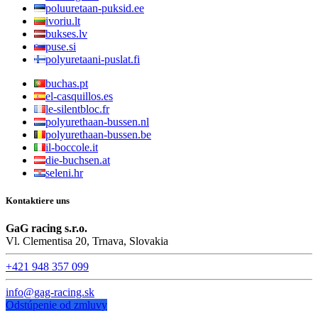
poluuretaan-puksid.ee
ivoriu.lt
bukses.lv
puse.si
polyuretaani-puslat.fi
buchas.pt
el-casquillos.es
le-silentbloc.fr
polyurethaan-bussen.nl
polyurethaan-bussen.be
il-boccole.it
die-buchsen.at
seleni.hr
Kontaktiere uns
GaG racing s.r.o.
Vl. Clementisa 20, Trnava, Slovakia
+421 948 357 099
info@gag-racing.sk
Odstúpenie od zmluvy