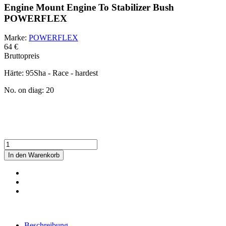
Engine Mount Engine To Stabilizer Bush
POWERFLEX
Marke:
POWERFLEX
64 €
Bruttopreis
Härte:
95Sha - Race - hardest
No. on diag:
20
IN ACHT NEHMEN!
Sie haben eine Standardkombination ausgewählt. Prüfen und
messen Sie sorgfältig die passende Variante der Buchse für Ihr
Fahrzeug.
In den Warenkorb
Beschreibung