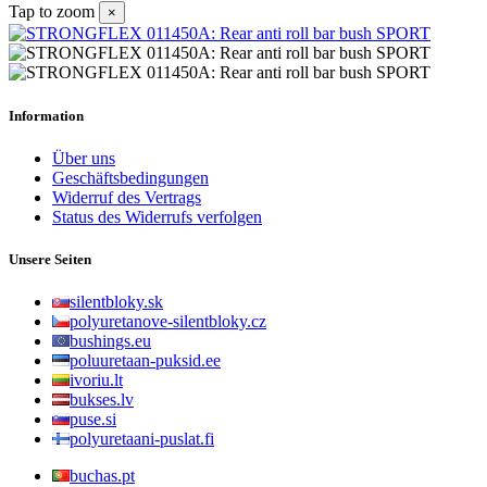
Tap to zoom
×
Information
Über uns
Geschäftsbedingungen
Widerruf des Vertrags
Status des Widerrufs verfolgen
Unsere Seiten
silentbloky.sk
polyuretanove-silentbloky.cz
bushings.eu
poluuretaan-puksid.ee
ivoriu.lt
bukses.lv
puse.si
polyuretaani-puslat.fi
buchas.pt