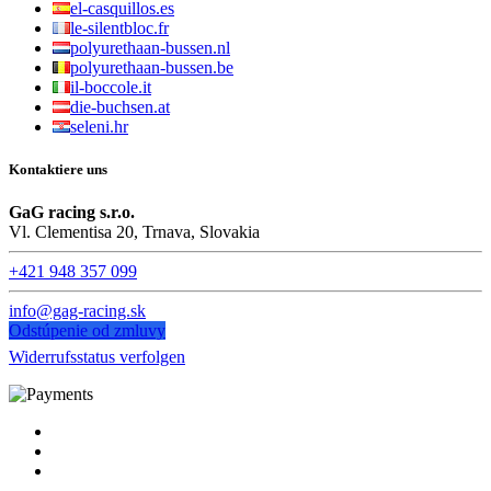
el-casquillos.es
le-silentbloc.fr
polyurethaan-bussen.nl
polyurethaan-bussen.be
il-boccole.it
die-buchsen.at
seleni.hr
Kontaktiere uns
GaG racing s.r.o.
Vl. Clementisa 20, Trnava, Slovakia
+421 948 357 099
info@gag-racing.sk
Odstúpenie od zmluvy
Widerrufsstatus verfolgen