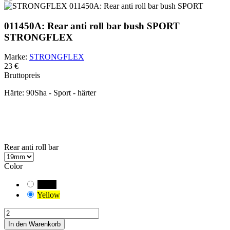
011450A: Rear anti roll bar bush SPORT
STRONGFLEX
Marke:
STRONGFLEX
23 €
Bruttopreis
Härte:
90Sha - Sport - härter
IN ACHT NEHMEN!
Sie haben eine Standardkombination ausgewählt. Prüfen und
messen Sie sorgfältig die passende Variante der Buchse für Ihr
Fahrzeug.
Rear anti roll bar
Color
Black
Yellow
In den Warenkorb