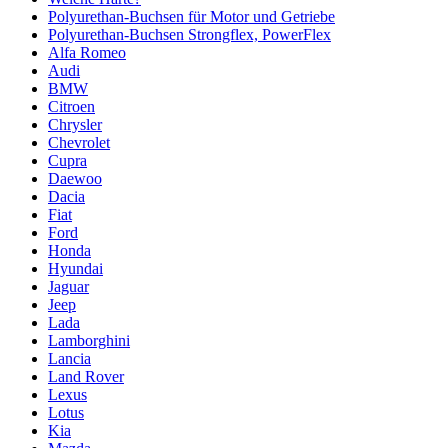
Polyurethan-Buchsen für Motor und Getriebe
Polyurethan-Buchsen Strongflex, PowerFlex
Alfa Romeo
Audi
BMW
Citroen
Chrysler
Chevrolet
Cupra
Daewoo
Dacia
Fiat
Ford
Honda
Hyundai
Jaguar
Jeep
Lada
Lamborghini
Lancia
Land Rover
Lexus
Lotus
Kia