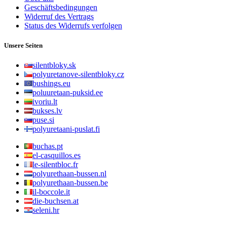
Geschäftsbedingungen
Widerruf des Vertrags
Status des Widerrufs verfolgen
Unsere Seiten
silentbloky.sk
polyuretanove-silentbloky.cz
bushings.eu
poluuretaan-puksid.ee
ivoriu.lt
bukses.lv
puse.si
polyuretaani-puslat.fi
buchas.pt
el-casquillos.es
le-silentbloc.fr
polyurethaan-bussen.nl
polyurethaan-bussen.be
il-boccole.it
die-buchsen.at
seleni.hr