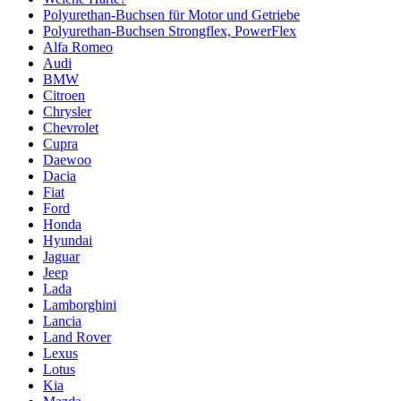
Polyurethan-Buchsen für Motor und Getriebe
Polyurethan-Buchsen Strongflex, PowerFlex
Alfa Romeo
Audi
BMW
Citroen
Chrysler
Chevrolet
Cupra
Daewoo
Dacia
Fiat
Ford
Honda
Hyundai
Jaguar
Jeep
Lada
Lamborghini
Lancia
Land Rover
Lexus
Lotus
Kia