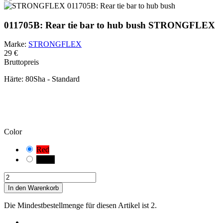
011705B: Rear tie bar to hub bush STRONGFLEX
Marke:
STRONGFLEX
29 €
Bruttopreis
Härte:
80Sha - Standard
IN ACHT NEHMEN!
Sie haben eine Standardkombination ausgewählt. Prüfen und
messen Sie sorgfältig die passende Variante der Buchse für Ihr
Fahrzeug.
Color
Red
Black
In den Warenkorb
Die Mindestbestellmenge für diesen Artikel ist 2.