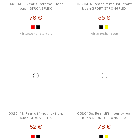
032040B: Rear subframe – rear
032041A: Rear diff mount - front
bush STRONGFLEX
bush SPORT STRONGFLEX
79 €
55 €
Härte: 80Sha - Standart
Härte: 90Sha - Sport
032041B: Rear diff mount - front
032043A: Rear diff mount - rear
bush STRONGFLEX
bush SPORT STRONGFLEX
52 €
78 €