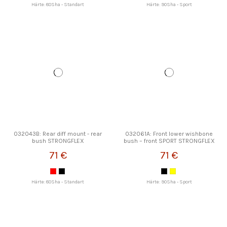
Härte: 80Sha - Standart
Härte: 90Sha - Sport
032043B: Rear diff mount - rear
032061A: Front lower wishbone
bush STRONGFLEX
bush – front SPORT STRONGFLEX
71 €
71 €
Härte: 80Sha - Standart
Härte: 90Sha - Sport