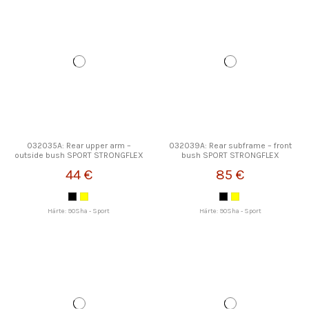
032035A: Rear upper arm –
032039A: Rear subframe – front
outside bush SPORT STRONGFLEX
bush SPORT STRONGFLEX
44 €
85 €
Härte: 90Sha - Sport
Härte: 90Sha - Sport