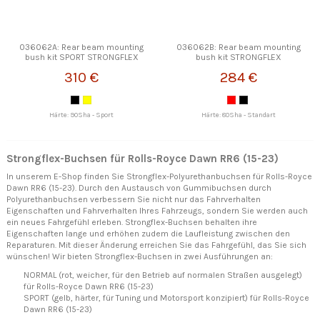
036062A: Rear beam mounting
036062B: Rear beam mounting
bush kit SPORT STRONGFLEX
bush kit STRONGFLEX
310 €
284 €
Härte: 90Sha - Sport
Härte: 80Sha - Standart
Strongflex-Buchsen für Rolls-Royce Dawn RR6 (15-23)
In unserem E-Shop finden Sie Strongflex-Polyurethanbuchsen für Rolls-Royce
Dawn RR6 (15-23). Durch den Austausch von Gummibuchsen durch
Polyurethanbuchsen verbessern Sie nicht nur das Fahrverhalten
Eigenschaften und Fahrverhalten Ihres Fahrzeugs, sondern Sie werden auch
ein neues Fahrgefühl erleben. Strongflex-Buchsen behalten ihre
Eigenschaften lange und erhöhen zudem die Laufleistung zwischen den
Reparaturen. Mit dieser Änderung erreichen Sie das Fahrgefühl, das Sie sich
wünschen! Wir bieten Strongflex-Buchsen in zwei Ausführungen an:
NORMAL (rot, weicher, für den Betrieb auf normalen Straßen ausgelegt)
für Rolls-Royce Dawn RR6 (15-23)
SPORT (gelb, härter, für Tuning und Motorsport konzipiert) für Rolls-Royce
Dawn RR6 (15-23)