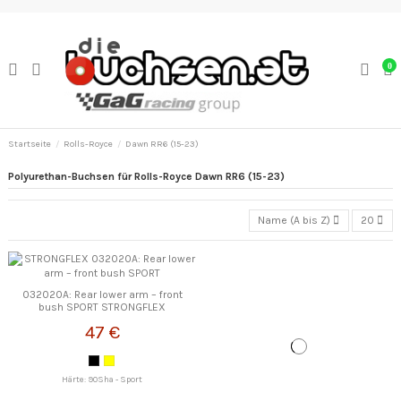
0
Startseite
Rolls-Royce
Dawn RR6 (15-23)
Polyurethan-Buchsen für Rolls-Royce Dawn RR6 (15-23)
Name (A bis Z)
20
032020A: Rear lower arm – front
bush SPORT STRONGFLEX
47 €
Härte: 90Sha - Sport