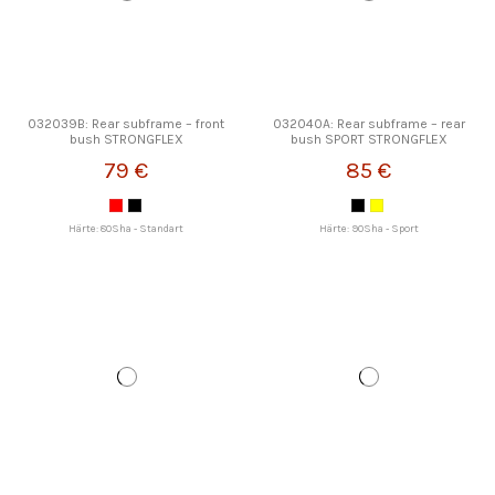
032039B: Rear subframe – front
032040A: Rear subframe – rear
bush STRONGFLEX
bush SPORT STRONGFLEX
79 €
85 €
Härte: 80Sha - Standart
Härte: 90Sha - Sport