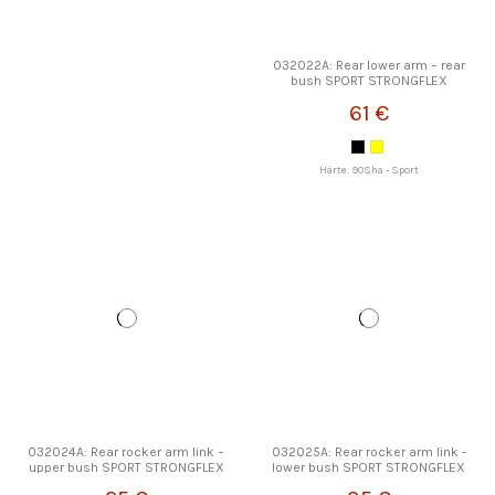
032022A: Rear lower arm – rear
bush SPORT STRONGFLEX
61 €
Härte: 90Sha - Sport
032024A: Rear rocker arm link –
032025A: Rear rocker arm link -
upper bush SPORT STRONGFLEX
lower bush SPORT STRONGFLEX