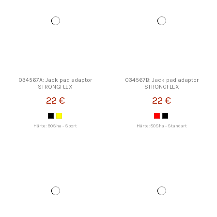
034567A: Jack pad adaptor
034567B: Jack pad adaptor
STRONGFLEX
STRONGFLEX
22 €
22 €
Härte: 90Sha - Sport
Härte: 80Sha - Standart