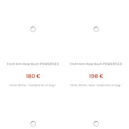
Front Arm Rear Bush POWERFLEX
Front Arm Rear Bush POWERFLEX
180 €
198 €
Härte: 80Sha - Standard No. on diag: 1
Härte: 95Sha - Race - hardestNo. on diag: 1