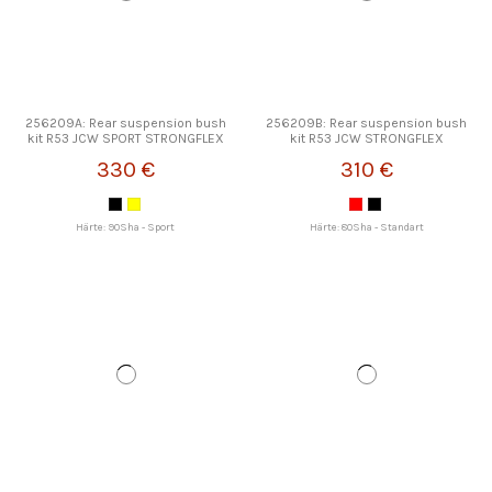
256209A: Rear suspension bush
256209B: Rear suspension bush
kit R53 JCW SPORT STRONGFLEX
kit R53 JCW STRONGFLEX
330 €
310 €
Härte: 90Sha - Sport
Härte: 80Sha - Standart