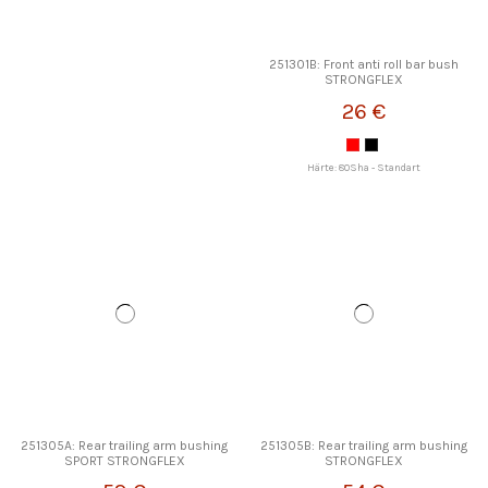
251301B: Front anti roll bar bush
STRONGFLEX
26 €
Härte: 80Sha - Standart
251305A: Rear trailing arm bushing
251305B: Rear trailing arm bushing
SPORT STRONGFLEX
STRONGFLEX