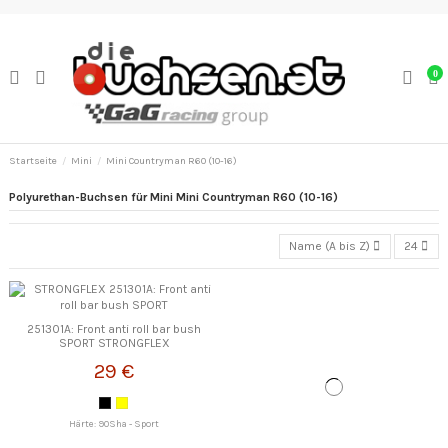
0
Startseite
Mini
Mini Countryman R60 (10-16)
Polyurethan-Buchsen für Mini Mini Countryman R60 (10-16)
Name (A bis Z)
24
251301A: Front anti roll bar bush
SPORT STRONGFLEX
29 €
Härte: 90Sha - Sport