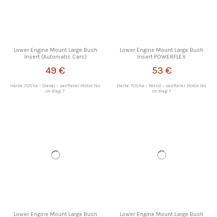
Lower Engine Mount Large Bush
Lower Engine Mount Large Bush
Insert (Automatic Cars)
Insert POWERFLEX
POWERFLEX
49 €
53 €
Härte: 70Sha – Diesel – sanfterer Motor No.
Härte: 70Sha – Petrol – sanfterer Motor No.
on diag: 7
on diag: 7
Lower Engine Mount Large Bush
Lower Engine Mount Large Bush