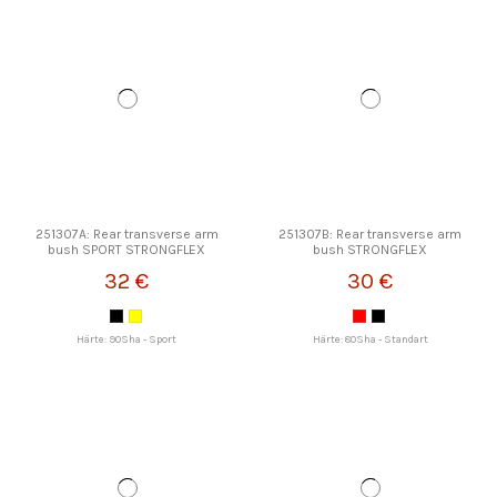
251307A: Rear transverse arm
251307B: Rear transverse arm
bush SPORT STRONGFLEX
bush STRONGFLEX
32 €
30 €
Härte: 90Sha - Sport
Härte: 80Sha - Standart