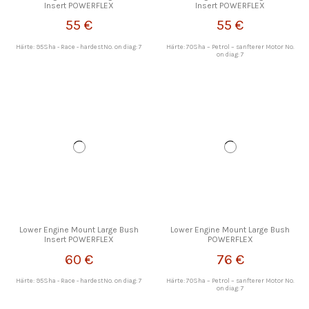
Insert POWERFLEX
Insert POWERFLEX
55 €
55 €
Härte: 95Sha - Race - hardestNo. on diag: 7
Härte: 70Sha – Petrol – sanfterer Motor No.
on diag: 7
Lower Engine Mount Large Bush
Lower Engine Mount Large Bush
Insert POWERFLEX
POWERFLEX
60 €
76 €
Härte: 95Sha - Race - hardestNo. on diag: 7
Härte: 70Sha – Petrol – sanfterer Motor No.
on diag: 7