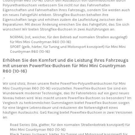
Countryman R60 (10-16). Durch den Austausch von Gummibuchsen durch
Polyurethanbuchsen verbessern Sie nicht nur das Fahrverhalten
Eigenschaften und Fahrverhalten Ihres Fahrzeugs, sondern Sie werden auch
ein neues Fahrgefühl erleben. Strongflex-Buchsen behalten ihre
Eigenschaften lange und erhöhen zudem die Laufleistung zwischen den
Reparaturen. Mit dieser Änderung erreichen Sie das Fahrgefühl, das Sie sich
wünschen! Wir bieten Strongflex-Buchsen in zwei Ausführungen an:
NORMAL (rot, weicher, für den Betrieb auf normalen Straßen ausgelegt)
für Mini Mini Countryman R60 (10-16)
SPORT (gelb, härter, für Tuning und Motorsport konzipiert) für Mini Mini
Countryman R60 (10-16)
Erhöhen Sie den Komfort und die Leistung Ihres Fahrzeugs
mit unseren PowerFlex-Buchsen für Mini Mini Countryman
R60 (10-16)
.“
Wir sind stolz, Ihnen unsere Reihe PowerFlex-Polyurethanbuchsen für Mini
Mini Countryman R60 (10-16) vorzustellen. PowerFlex-Buchsen Sie sind ein
Wunderwerk moderner Technologie, das Ihr Fahrerlebnis auf ein ganz neues
Niveau heben wird. Was macht unsere PowerFlex-Buchsen so besonders? Im
Vergleich zu herkömmlichen Gummilagern bietet PowerFlex Buchsen sorgen
für eine längere Lebensdauer und reduzieren die Notwendigkeit eines
häufigen Austauschs. GaG Racing bietet Powerflex-Buchsen in zwei Versionen
an:
Road Series (lila, glatter, für den normalen Straßenbetrieb konzipiert) für
Mini Mini Countryman R60 (10-16)
Black Series (schwarz, härter, für Tuning und Motorsport konzipiert) für