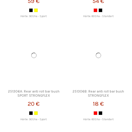
59 €
54 €
Härte: 90Sha - Sport
Härte: 80Sha - Standart
251306A: Rear anti roll bar bush
251306B: Rear anti roll bar bush
SPORT STRONGFLEX
STRONGFLEX
20 €
18 €
Härte: 90Sha - Sport
Härte: 80Sha - Standart