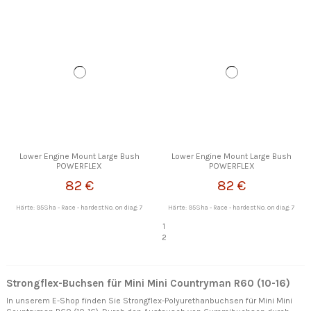
Lower Engine Mount Large Bush
Lower Engine Mount Large Bush
POWERFLEX
POWERFLEX
82 €
82 €
Härte: 95Sha - Race - hardestNo. on diag: 7
Härte: 95Sha - Race - hardestNo. on diag: 7
1
2
Strongflex-Buchsen für Mini Mini Countryman R60 (10-16)
In unserem E-Shop finden Sie Strongflex-Polyurethanbuchsen für Mini Mini