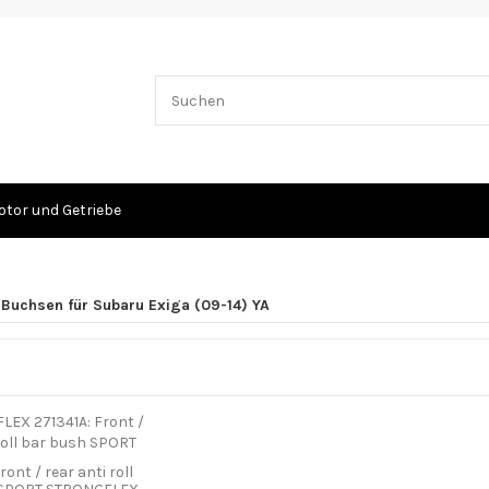
tor und Getriebe
-Buchsen für Subaru Exiga (09-14) YA
ront / rear anti roll