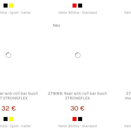
0Sha - Sport - härter
Härte: 80Sha - Standard
Härt
Neu
ar anti roll bar bush
271616B: Rear anti roll bar bush
27
T STRONGFLEX
STRONGFLEX
mo
32 €
30 €
0Sha - Sport - härter
Härte: 80Sha - Standard
Härt