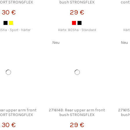
PORT STRONGFLEX
bush STRONGFLEX
cont
30 €
29 €
0Sha - Sport - härter
Härte: 80Sha - Standard
Härt
Neu
Neu
ear upper arm front
271614B: Rear upper arm front
271615
PORT STRONGFLEX
bush STRONGFLEX
bus
30 €
29 €