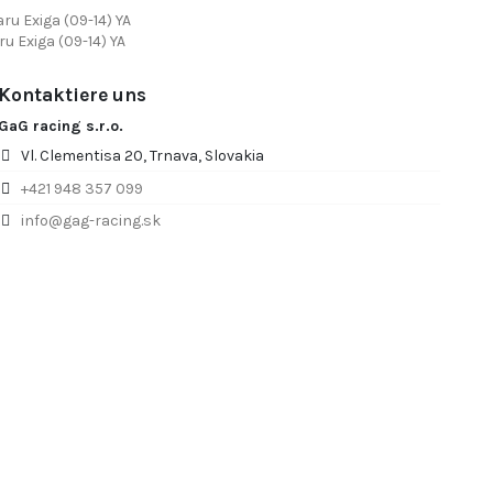
ru Exiga (09-14) YA
u Exiga (09-14) YA
Kontaktiere uns
GaG racing s.r.o.
Vl. Clementisa 20, Trnava, Slovakia
+421 948 357 099
info@gag-racing.sk