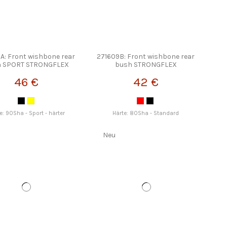
A: Front wishbone rear
271609B: Front wishbone rear
h SPORT STRONGFLEX
bush STRONGFLEX
46 €
42 €
e: 90Sha - Sport - härter
Härte: 80Sha - Standard
Neu