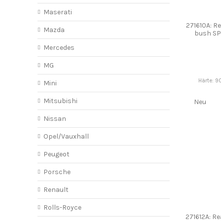
Maserati
271610A: Re
Mazda
bush S
Mercedes
MG
Härte: 9
Mini
Mitsubishi
Neu
Nissan
Opel/Vauxhall
Peugeot
Porsche
Renault
Rolls-Royce
271612A: Re