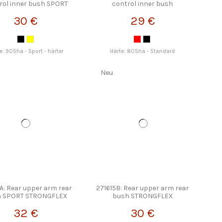
rol inner bush SPORT
control inner bush
STRONGFLEX
STRONGFLEX
30 €
29 €
e: 90Sha - Sport - härter
Härte: 80Sha - Standard
Neu
A: Rear upper arm rear
271615B: Rear upper arm rear
h SPORT STRONGFLEX
bush STRONGFLEX
32 €
30 €