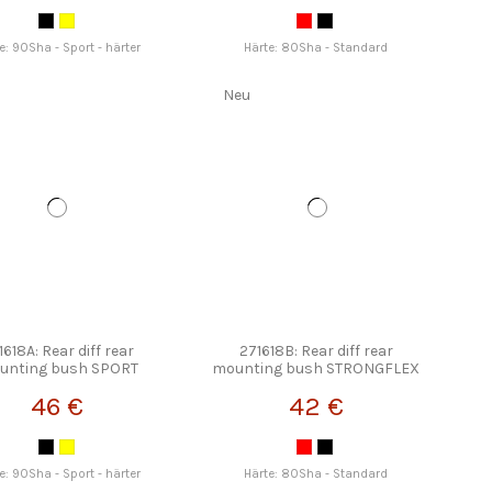
e: 90Sha - Sport - härter
Härte: 80Sha - Standard
Neu
1618A: Rear diff rear
271618B: Rear diff rear
unting bush SPORT
mounting bush STRONGFLEX
STRONGFLEX
46 €
42 €
e: 90Sha - Sport - härter
Härte: 80Sha - Standard