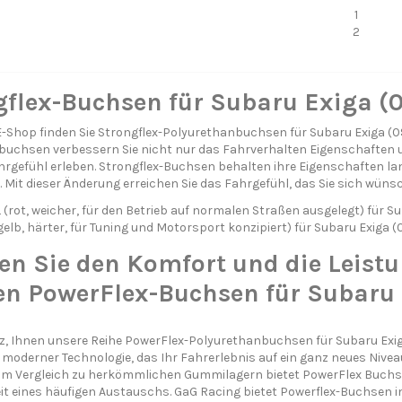
1
2
gflex-Buchsen für Subaru Exiga (0
-Shop finden Sie Strongflex-Polyurethanbuchsen für Subaru Exiga 
uchsen verbessern Sie nicht nur das Fahrverhalten Eigenschaften 
hrgefühl erleben. Strongflex-Buchsen behalten ihre Eigenschaften l
 Mit dieser Änderung erreichen Sie das Fahrgefühl, das Sie sich wüns
rot, weicher, für den Betrieb auf normalen Straßen ausgelegt) für Su
elb, härter, für Tuning und Motorsport konzipiert) für Subaru Exiga (0
en Sie den Komfort und die Leistu
en PowerFlex-Buchsen für Subaru 
lz, Ihnen unsere Reihe PowerFlex-Polyurethanbuchsen für Subaru Exiga
oderner Technologie, das Ihr Fahrerlebnis auf ein ganz neues Niv
m Vergleich zu herkömmlichen Gummilagern bietet PowerFlex Buchsen
t eines häufigen Austauschs. GaG Racing bietet Powerflex-Buchsen in