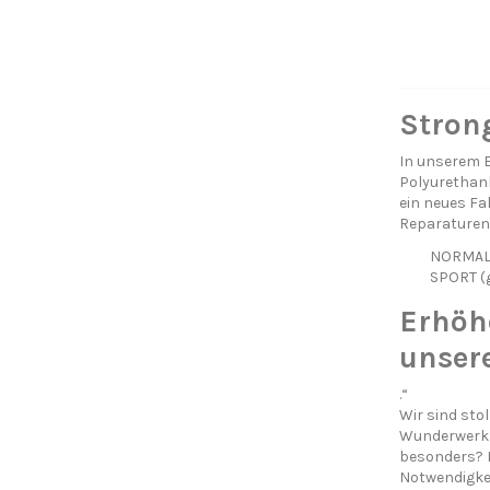
Stron
In unserem E
Polyurethanb
ein neues Fa
Reparaturen.
NORMAL (
SPORT (g
Erhöh
unser
.“
Wir sind sto
Wunderwerk m
besonders? I
Notwendigkei