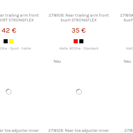
ar trailing arm front
271610B: Rear trailing arm front
271611
PORT STRONGFLEX
bush STRONGFLEX
bus
42 €
35 €
0Sha - Sport - härter
Härte: 80Sha - Standard
Härt
Neu
Neu
ar toe adjuster inner
271612B: Rear toe adjuster inner
2716