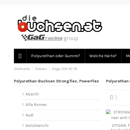
Polyurethan oder Gummi?
Welche Härte?
Mo
Startseite
Subaru
Exiga (09-14) YA
Polyurethan-Buchsen Strongflex, PowerFlex
Polyurethan
Abarth
Alfa Romeo
Audi
271341A: F
Autobianchi