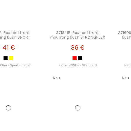
: Rear diff front
271541B: Rear diff front
271609
ing bush SPORT
mounting bush STRONGFLEX
bus
TRONGFLEX
41 €
36 €
0Sha - Sport - härter
Härte: 80Sha - Standard
Härt
Neu
Neu