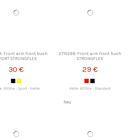
A: Front arm front bush
271529B: Front arm front bush
PORT STRONGFLEX
STRONGFLEX
30 €
29 €
e: 90Sha - Sport - härter
Härte: 80Sha - Standard
Neu