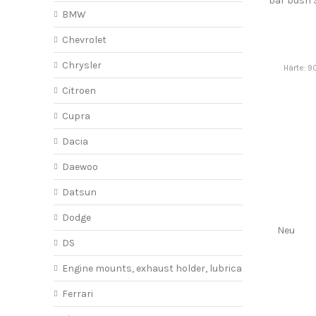
bar bush
BMW
Chevrolet
Chrysler
Härte: 9
Citroen
Cupra
Dacia
Daewoo
Datsun
Dodge
Neu
DS
Engine mounts, exhaust holder, lubricant
Ferrari