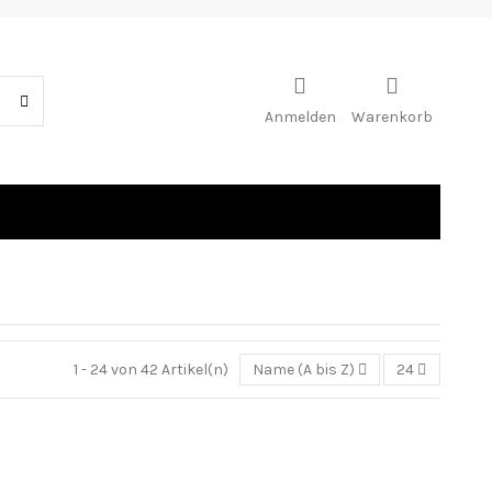
Anmelden
Warenkorb
1 - 24 von 42 Artikel(n)
Name (A bis Z)
24