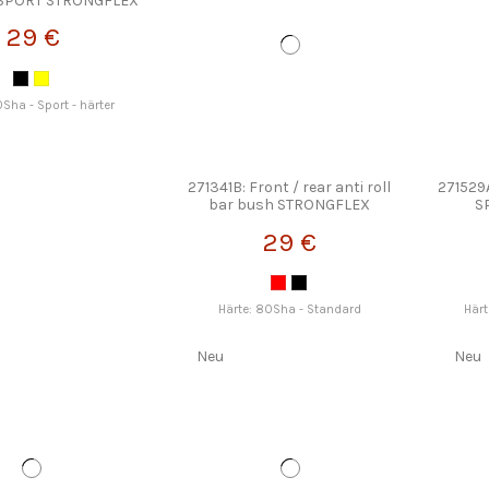
 SPORT STRONGFLEX
29 €
0Sha - Sport - härter
271341B: Front / rear anti roll
271529
bar bush STRONGFLEX
S
29 €
Härte: 80Sha - Standard
Härt
Neu
Neu