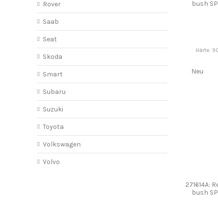
bush S
Rover
Saab
Seat
Härte: 9
Skoda
Neu
Smart
Subaru
Suzuki
Toyota
Volkswagen
Volvo
271614A: R
bush S