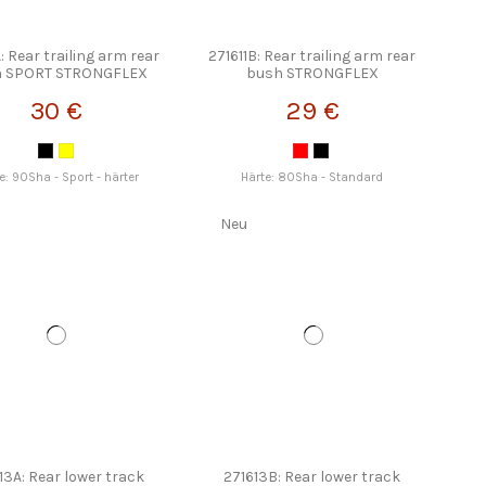
A: Rear trailing arm rear
271611B: Rear trailing arm rear
h SPORT STRONGFLEX
bush STRONGFLEX
30 €
29 €
e: 90Sha - Sport - härter
Härte: 80Sha - Standard
Neu
13A: Rear lower track
271613B: Rear lower track