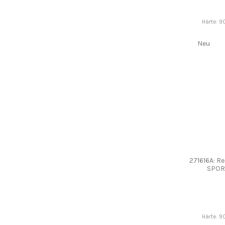
Härte: 9
Neu
271616A: Re
SPOR
Härte: 9