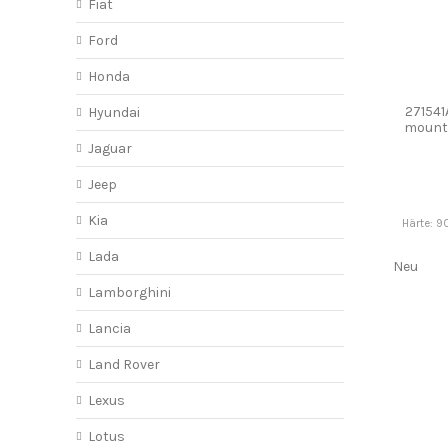
Fiat
Ford
Honda
271541A
Hyundai
mount
S
Jaguar
Jeep
Kia
Härte: 9
Lada
Neu
Lamborghini
Lancia
Land Rover
Lexus
Lotus