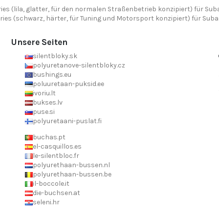
ies (lila, glatter, für den normalen Straßenbetrieb konzipiert) für Suba
ries (schwarz, härter, für Tuning und Motorsport konzipiert) für Subar
Unsere Seiten
silentbloky.sk
polyuretanove-silentbloky.cz
bushings.eu
poluuretaan-puksid.ee
ivoriu.lt
bukses.lv
puse.si
polyuretaani-puslat.fi
buchas.pt
el-casquillos.es
le-silentbloc.fr
polyurethaan-bussen.nl
polyurethaan-bussen.be
il-boccole.it
die-buchsen.at
seleni.hr