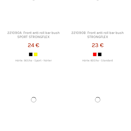
221090A: Front anti roll bar bush
221090B: Front anti roll bar bush
SPORT STRONGFLEX
STRONGFLEX
24 €
23 €
Härte: 90Sha - Sport - härter
Härte: 80Sha - Standard