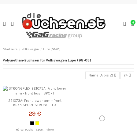
0
Startseite
Volkswagen
Lupo (98-05)
Polyurethan-Buchsen für Volkswagen Lupo (98-05)
Name (A bis Z)
24
221073A: Front lower arm - front
bush SPORT STRONGFLEX
29 €
Härte: 90Sha - Sport - härter