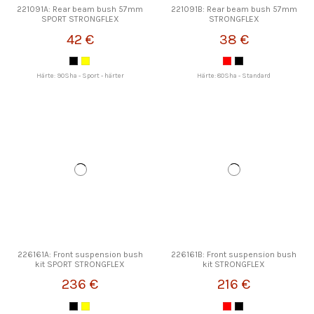
221091A: Rear beam bush 57mm
221091B: Rear beam bush 57mm
SPORT STRONGFLEX
STRONGFLEX
42 €
38 €
Härte: 90Sha - Sport - härter
Härte: 80Sha - Standard
226161A: Front suspension bush
226161B: Front suspension bush
kit SPORT STRONGFLEX
kit STRONGFLEX
236 €
216 €