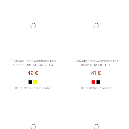
221076A: Front wishbone rear
221076B: Front wishbone rear
bush SPORT STRONGFLEX
bush STRONGFLEX
42 €
41 €
Härte: 90Sha - Sport - härter
Härte: 80Sha - Standard