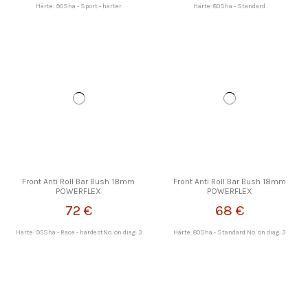
Härte: 90Sha - Sport - härter
Härte: 80Sha - Standard
Front Anti Roll Bar Bush 18mm
Front Anti Roll Bar Bush 18mm
POWERFLEX
POWERFLEX
72 €
68 €
Härte: 95Sha - Race - hardestNo. on diag: 3
Härte: 80Sha - Standard No. on diag: 3