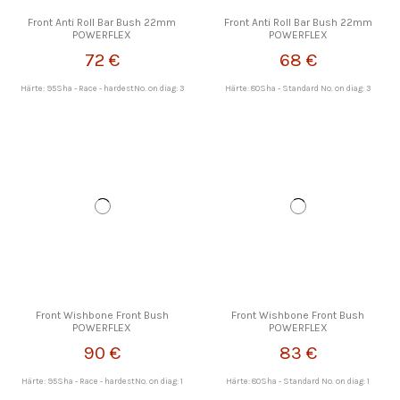
Front Anti Roll Bar Bush 22mm
Front Anti Roll Bar Bush 22mm
POWERFLEX
POWERFLEX
72 €
68 €
Härte: 95Sha - Race - hardestNo. on diag: 3
Härte: 80Sha - Standard No. on diag: 3
Front Wishbone Front Bush
Front Wishbone Front Bush
POWERFLEX
POWERFLEX
90 €
83 €
Härte: 95Sha - Race - hardestNo. on diag: 1
Härte: 80Sha - Standard No. on diag: 1