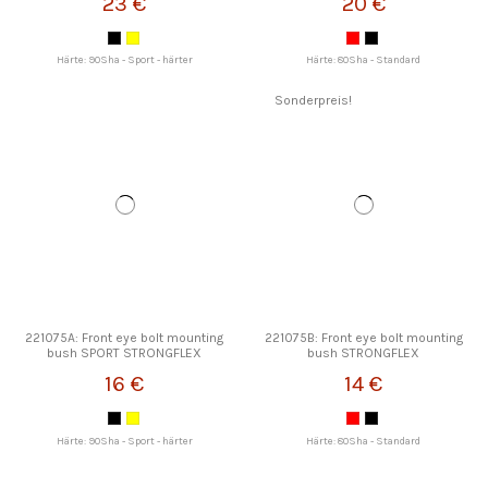
23 €
20 €
Härte: 90Sha - Sport - härter
Härte: 80Sha - Standard
Sonderpreis!
221075A: Front eye bolt mounting
221075B: Front eye bolt mounting
bush SPORT STRONGFLEX
bush STRONGFLEX
16 €
14 €
Härte: 90Sha - Sport - härter
Härte: 80Sha - Standard