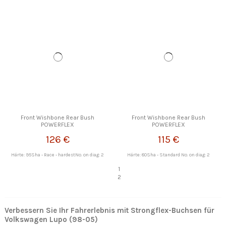
Front Wishbone Rear Bush
Front Wishbone Rear Bush
POWERFLEX
POWERFLEX
126 €
115 €
Härte: 95Sha - Race - hardestNo. on diag: 2
Härte: 80Sha - Standard No. on diag: 2
1
2
Verbessern Sie Ihr Fahrerlebnis mit Strongflex-Buchsen für
Volkswagen Lupo (98-05)