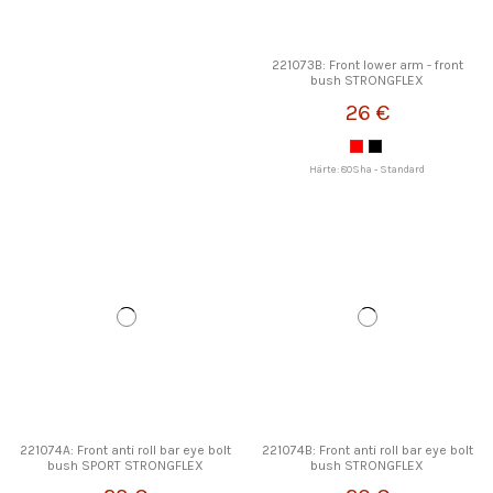
221073B: Front lower arm - front
bush STRONGFLEX
26 €
Härte: 80Sha - Standard
221074A: Front anti roll bar eye bolt
221074B: Front anti roll bar eye bolt
bush SPORT STRONGFLEX
bush STRONGFLEX