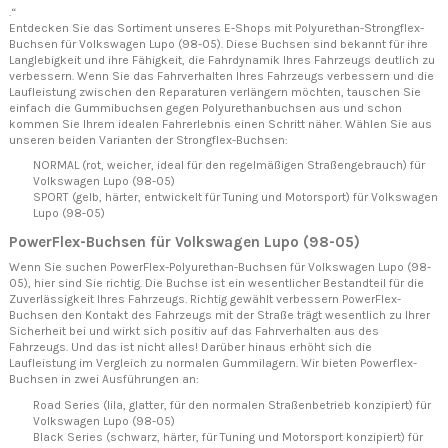
.“
Entdecken Sie das Sortiment unseres E-Shops mit Polyurethan-Strongflex-
Buchsen für Volkswagen Lupo (98-05). Diese Buchsen sind bekannt für ihre
Langlebigkeit und ihre Fähigkeit, die Fahrdynamik Ihres Fahrzeugs deutlich zu
verbessern. Wenn Sie das Fahrverhalten Ihres Fahrzeugs verbessern und die
Laufleistung zwischen den Reparaturen verlängern möchten, tauschen Sie
einfach die Gummibuchsen gegen Polyurethanbuchsen aus und schon
kommen Sie Ihrem idealen Fahrerlebnis einen Schritt näher. Wählen Sie aus
unseren beiden Varianten der Strongflex-Buchsen:
NORMAL (rot, weicher, ideal für den regelmäßigen Straßengebrauch) für
Volkswagen Lupo (98-05)
SPORT (gelb, härter, entwickelt für Tuning und Motorsport) für Volkswagen
Lupo (98-05)
PowerFlex-Buchsen für Volkswagen Lupo (98-05)
Wenn Sie suchen PowerFlex-Polyurethan-Buchsen für Volkswagen Lupo (98-
05), hier sind Sie richtig. Die Buchse ist ein wesentlicher Bestandteil für die
Zuverlässigkeit Ihres Fahrzeugs. Richtig gewählt verbessern PowerFlex-
Buchsen den Kontakt des Fahrzeugs mit der Straße trägt wesentlich zu Ihrer
Sicherheit bei und wirkt sich positiv auf das Fahrverhalten aus des
Fahrzeugs. Und das ist nicht alles! Darüber hinaus erhöht sich die
Laufleistung im Vergleich zu normalen Gummilagern. Wir bieten Powerflex-
Buchsen in zwei Ausführungen an:
Road Series (lila, glatter, für den normalen Straßenbetrieb konzipiert) für
Volkswagen Lupo (98-05)
Black Series (schwarz, härter, für Tuning und Motorsport konzipiert) für