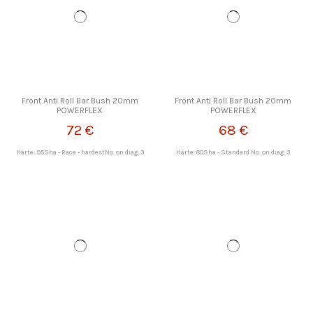
Front Anti Roll Bar Bush 20mm
Front Anti Roll Bar Bush 20mm
POWERFLEX
POWERFLEX
72 €
68 €
Härte: 95Sha - Race - hardestNo. on diag: 3
Härte: 80Sha - Standard No. on diag: 3